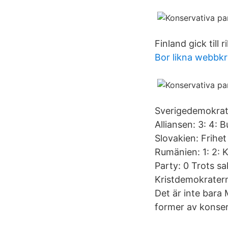
Finland gick till
Bor likna webbkr
Sverigedemokrate
Alliansen: 3: 4: B
Slovakien: Frihet
Rumänien: 1: 2: K
Party: 0 Trots s
Kristdemokratern
Det är inte bara 
former av konserv