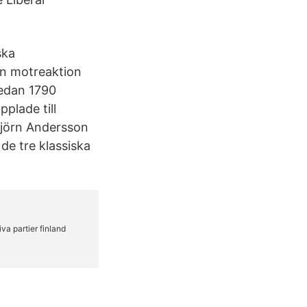
ska
en motreaktion
redan 1790
pplade till
 Björn Andersson
 de tre klassiska