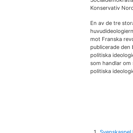
Konservativ Nordi
En av de tre stor
huvudideologiern
mot Franska rev
publicerade den b
politiska ideolo
som handlar om sv
politiska ideolog
Svenskaspel 