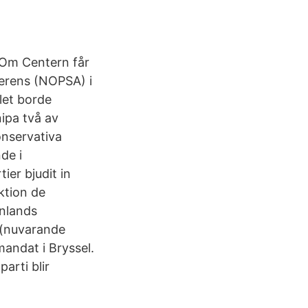
t Om Centern får
ferens (NOPSA) i
let borde
nipa två av
onservativa
de i
ier bjudit in
ktion de
inlands
 (nuvarande
andat i Bryssel.
arti blir