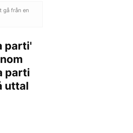
t gå från en
 parti'
genom
 parti
å uttal