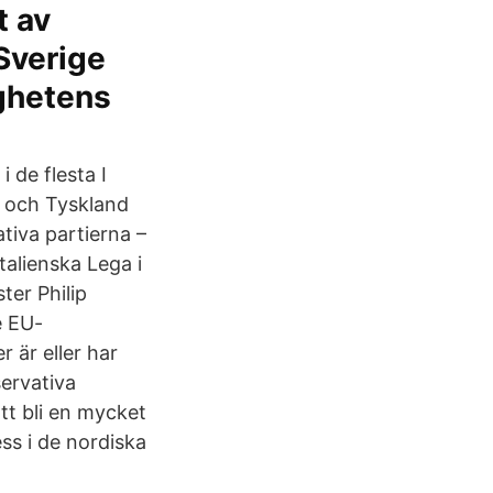
t av
Sverige
ighetens
i de flesta I
e och Tyskland
tiva partierna –
talienska Lega i
ter Philip
e EU-
 är eller har
servativa
att bli en mycket
ss i de nordiska