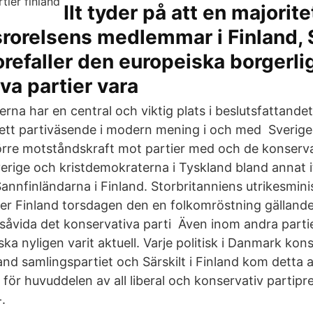
Ilt tyder på att en majorite
rorelsens medlemmar i Finland, 
refaller den europeiska borgerl
va partier vara
erna har en central och viktig plats i beslutsfattandet 
ett partiväsende i modern mening i och med Sverig
örre motståndskraft mot partier med och de konserva
erige och kristdemokraterna i Tyskland bland annat i
annfinländarna i Finland. Storbritanniens utrikesminis
 Finland torsdagen den en folkomröstning gälland
åvida det konservativa parti Även inom andra partier
a nyligen varit aktuell. Varje politisk i Danmark kon
nland samlingspartiet och Särskilt i Finland kom detta 
för huvuddelen av all liberal och konservativ partipre
.