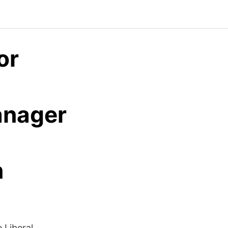
or
anager
n
 Liberal