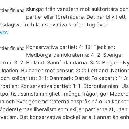
slungat från vänstern mot auktoritära och
partier eller företrädare. Det har blivit et
 riksdagsval och konservativa krafter tog över.
yss
Konservativa partiet: 4: 18: Tjeckien:
Medborgardemokraterna: 4: 2: Sverige:
rna: 3: 2: Finland: Sannfinländarna: 3: 2: Belgien: 
ulgarien: Bulgarien mot censur: 2: 2: Lettland: Nationel
 och solidaritet: 2: 1: Danmark: Dansk Folkeparti: 1: 
roatien: Konservativa partiet: 1: 1: Storbritannien: Ul
akpolitisk samstämmighet i många frågor, gör Modera
a och Sverigedemokraterna anspråk på olika konserv
Moderaternas liberalism som skiljer partierna åt, utan
atism. Det konservativa blocket är allt annat än enhe