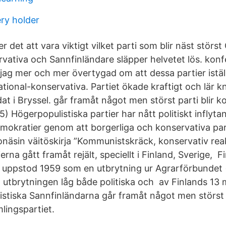
ry holder
 det att vara viktigt vilket parti som blir näst störs
vativa och Sannfinländare släpper helvetet lös. kon
 jag mer och mer övertygad om att dessa partier istäl
tional-konservativa. Partiet ökade kraftigt och lär k
t i Bryssel. går framåt något men störst parti blir k
5) Högerpopulistiska partier har nått politiskt inflytan
mokratier genom att borgerliga och konservativa part
äsin väitöskirja ”Kommunistskräck, konservativ rea
erna gått framåt rejält, speciellt i Finland, Sverige, F
 uppstod 1959 som en utbrytning ur Agrarförbundet
utbrytningen låg både politiska och av Finlands 13 m
stiska Sannfinländarna går framåt något men störst p
lingspartiet.