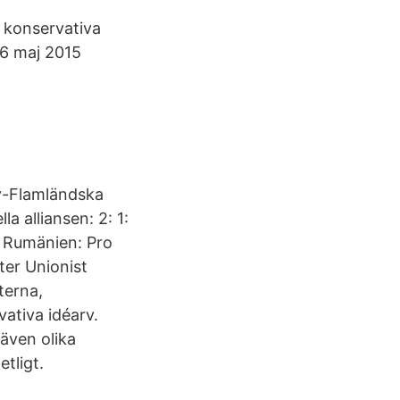
 konservativa
t 6 maj 2015
Ny-Flamländska
la alliansen: 2: 1:
3: Rumänien: Pro
ster Unionist
terna,
ativa idéarv.
 även olika
tligt.