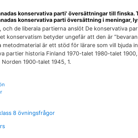
anadas konservativa parti' översättningar till finska.
adas konservativa parti översättning i meningar, ly
, och de liberala partierna anslöt De konservativa par
t konservatism betyder ungefär att den är ”bevarand
a metodmaterial är ett stöd för lärare som vill bjuda in
va partier historia Finland 1970-talet 1980-talet 1900
a Norden 1900-talet 1945, 1.
ön
r
klass 8 övningsfrågor
rs