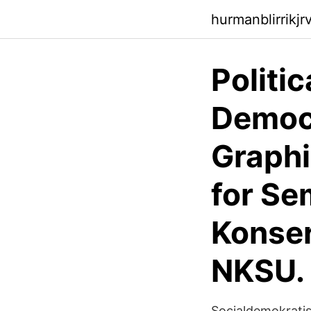
hurmanblirrikj
Politic
Democ
Graphi
for Se
Konser
NKSU.
Socialdemokratis