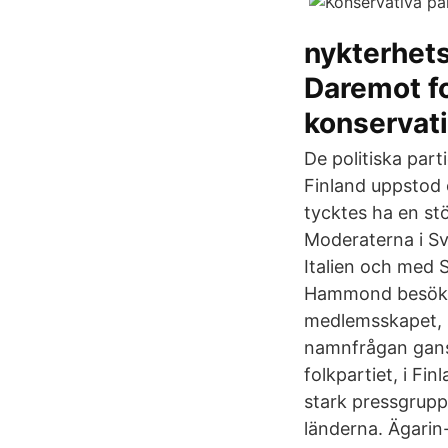
nykterhets
Daremot fo
konservati
De politiska parti
Finland uppstod 
tycktes ha en st
Moderaterna i Sv
Italien och med S
Hammond besöker
medlemsskapet, s
namnfrågan gansk
folkpartiet, i Fi
stark pressgrupp 
länderna. Ägarin-