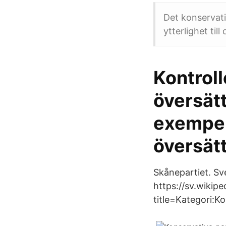
Det konservativ
ytterlighet till
Kontroll
översätt
exempel
översätt
Skånepartiet. Sv
https://sv.wikip
title=Kategori:K