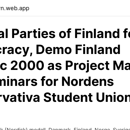
rvn.web.app
al Parties of Finland f
racy, Demo Finland
c 2000 as Project M
minars for Nordens
vativa Student Unio
k (Nordisk) modell. Danmark. Finland. Norge. Sverige