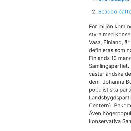
Seadoo batte
För miljön kommer
styra med Konser
Vasa, Finland, är
definieras som na
Finlands 13 manda
Samlingspartiet. 
västerländska de
dem Johanna Bon
populistiska parti
Landsbygdsparti
Centern). Bakom 
Även högerpopuli
konservativa Sam