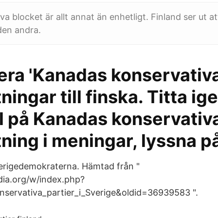
a blocket är allt annat än enhetligt. Finland ser ut at
 den andra.
era 'Kanadas konservativa
ningar till finska. Titta i
 på Kanadas konservativa
ning i meningar, lyssna p
erigedemokraterna. Hämtad från "
edia.org/w/index.php?
onservativa_partier_i_Sverige&oldid=36939583 ".