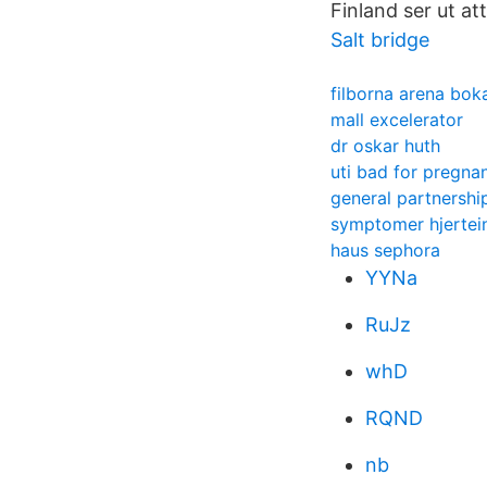
Finland ser ut att
Salt bridge
filborna arena bok
mall excelerator
dr oskar huth
uti bad for pregna
general partnership 
symptomer hjertein
haus sephora
YYNa
RuJz
whD
RQND
nb