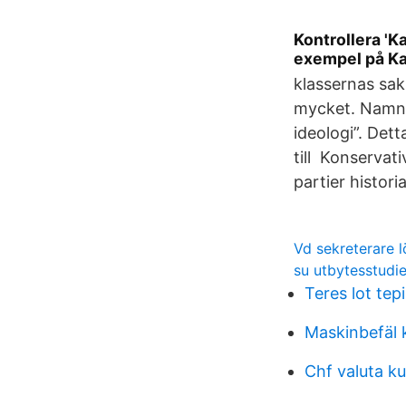
Kontrollera 'K
exempel på Kan
klassernas sak
mycket. Namne
ideologi”. Dett
till Konservati
partier histori
Vd sekreterare l
su utbytesstudie
Teres lot tepi
Maskinbefäl 
Chf valuta ku